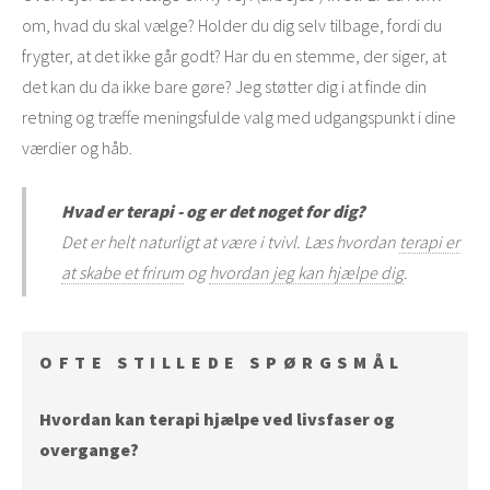
om, hvad du skal vælge? Holder du dig selv tilbage, fordi du
frygter, at det ikke går godt? Har du en stemme, der siger, at
det kan du da ikke bare gøre? Jeg støtter dig i at finde din
retning og træffe meningsfulde valg med udgangspunkt i dine
værdier og håb.
Hvad er terapi - og er det noget for dig?
Det er helt naturligt at være i tvivl. Læs hvordan
terapi er
at skabe et frirum
og
hvordan jeg kan hjælpe dig
.
OFTE STILLEDE SPØRGSMÅL
Hvordan kan terapi hjælpe ved livsfaser og
overgange?