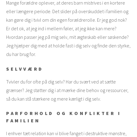
Mange forældre oplever, at deres barn mistrives i en kortere
eller længere periode. Det slider på overskuddet i familien og
kan gøre dig i tvivl om din egen forældrerolle. Er jeg god nok?
Er det ok, at jeg ind i mellem føler, at jeg ikke kan mere?
Hvordan passer jeg på mig selv, mit ægteskab eller søskende?
Jeg hjælper dig med at holde fast i dig selv og finde den styrke,
du har brug for.
SELVVÆRD
Tvivler du for ofte på dig selv? Har du svært ved at sætte
grænser? Jeg støtter dig i at mærke dine behov og ressourcer,
så du kan stå stærkere og mere kærligt i dig selv.
PARFORHOLD OG KONFLIKTER I
FAMILIEN
I enhver tæt relation kan vi blive fanget i destruktive mønstre,