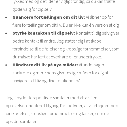
lykkes med og det, der er vigtigt for dig, så du kan træffe
gode valg for dig selv.
Nuancere fortællingen om dit liv:
Vi åbner op for
flere fortællinger om dit liv. Du er ikke kun én version af dig.
Styrke kontakten til dig selv:
Kontakt til dig selv giver
bedre kontakt til andre. Jeg støtter dig i at skabe
forbindelse til de følelser og kropslige fornemmelser, som
du måske har lært at overhøre eller undertrykke.
Håndtere dit liv på nye måder:
Vi undersøger
konkrete og mere hensigtsmæssige måder for dig at
navigere i dit liv og dine relationer på.
Jeg tilbyder terapeutiske samtaler med afsæt i en
oplevelsesorienteret tilgang. Det betyder, at vi arbejder med
dine følelser, kropslige fornemmelser og tanker, som de
opstår i samtalen.