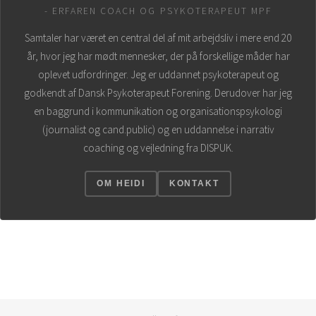
- ERFAREN COACH OG PSYKO­TERAPEUT MPF
Samtaler har været en central del af mit arbejdsliv i mere end 20
år, hvor jeg har mødt mennesker, der på forskellige måder har
oplevet udfordringer. Jeg er uddannet psykoterapeut og
godkendt af Dansk Psykoterapeut Forening. Derudover har jeg
en baggrund i kommunikation og organisationspsykologi
(journalist og cand.public) og en uddannelse i narrativ
coaching og vejledning fra DISPUK.
OM HEIDI
KONTAKT