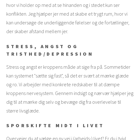
hvor vi holder op med at se hinanden og i stedet kun ser
konflikten. Jeg hjælper jer med at skabe et trygt rum, hvor vi
kan undersøge de underliggende følelser og de fortællinger,
der skaber afstand mellem jer.
STRESS, ANGST OG
TRISTHED/DEPRESSION
Stress og angst er kroppens måde at sige fra på. Sommetider
kan systemet "sætte sig fast", så det er svært at mærke glæde
og ro. Vi arbejder med konkrete redskaber til at dæmpe
kroppens nervesystem. Gennem indsigt og nærvær hjælper jeg
dig til at mærke dig selv og bevæge dig fra overlevelse til
større livsglæde.
SPORSKIFTE MIDT I LIVET
Overvejer du at vælge en ny vej i (arbejds-) livet? Er du i tvivl