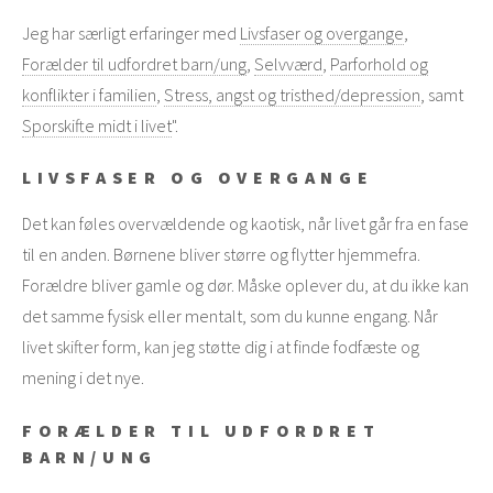
Jeg har særligt erfaringer med
Livsfaser og overgange
,
Forælder til udfordret barn/ung
,
Selvværd
,
Parforhold og
konflikter i familien
,
Stress, angst og tristhed/depression
, samt
Sporskifte midt i livet
".
LIVSFASER OG OVERGANGE
Det kan føles overvældende og kaotisk, når livet går fra en fase
til en anden. Børnene bliver større og flytter hjemmefra.
Forældre bliver gamle og dør. Måske oplever du, at du ikke kan
det samme fysisk eller mentalt, som du kunne engang. Når
livet skifter form, kan jeg støtte dig i at finde fodfæste og
mening i det nye.
FORÆLDER TIL UDFORDRET
BARN/UNG